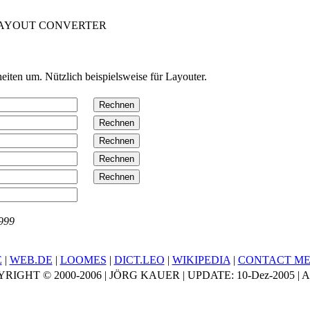
AYOUT CONVERTER
eiten um. Nützlich beispielsweise für Layouter.
1999
E
|
WEB.DE
|
LOOMES
|
DICT.LEO
|
WIKIPEDIA
|
CONTACT M
RIGHT © 2000-2006 | JÖRG KAUER | UPDATE:
10-Dez-2005
| 