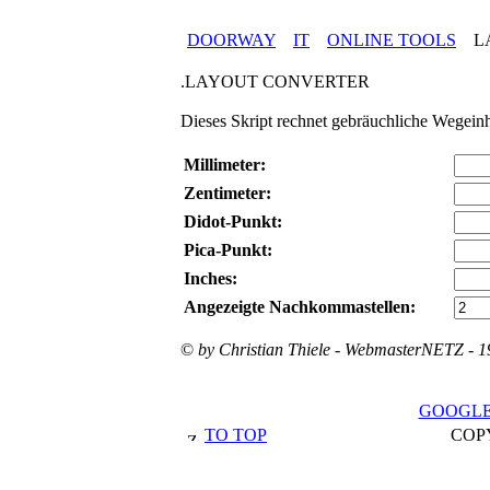
DOORWAY
IT
ONLINE TOOLS
L
.LAYOUT CONVERTER
Dieses Skript rechnet gebräuchliche Wegeinh
Millimeter:
Zentimeter:
Didot-Punkt:
Pica-Punkt:
Inches:
Angezeigte Nachkommastellen:
©
by Christian Thiele - WebmasterNETZ - 
GOOGL
TO TOP
COPY